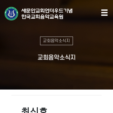
교회음악소식지
교회음악소식지
최신호