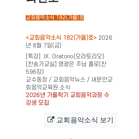
교회음악소식 182(가을)호
<교회음악소식 182(가을)호>
2026
년 8월 7일(금)
[특강] IX. Oratorio(오라토리오)
[찬송가교실] 영광은 주님 홀로(찬
596장)
교수동정 / 교회음악뉴스 / 새문안교
회음악교육원 소식
2026년 가을학기 교회음악과정 수
강생 모집
교회음악소식 보기