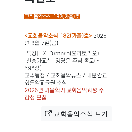
교회음악소식 182(가을)호
<교회음악소식 182(가을)호>
2026
년 8월 7일(금)
[특강] IX. Oratorio(오라토리오)
[찬송가교실] 영광은 주님 홀로(찬
596장)
교수동정 / 교회음악뉴스 / 새문안교
회음악교육원 소식
2026년 가을학기 교회음악과정 수
강생 모집
교회음악소식 보기