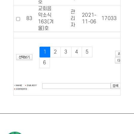
호
교회음
관
악소식
2021-
83
리
17033
117
163(겨
11-06
자
울)호
1
2
3
4
5
6