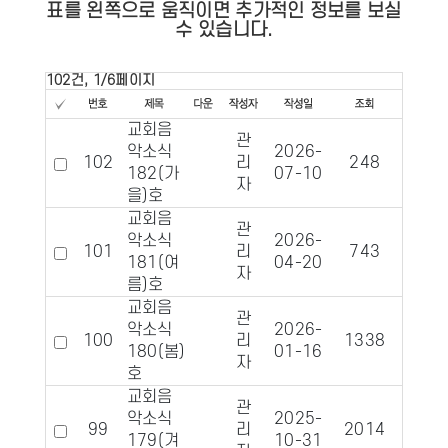
표를 왼쪽으로 움직이면 추가적인 정보를 보실
수 있습니다.
102건, 1/6페이지
교회음
관
악소식
2026-
102
리
248
50
182(가
07-10
자
을)호
교회음
관
악소식
2026-
101
리
743
167
181(여
04-20
자
름)호
교회음
관
악소식
2026-
100
리
1338
296
180(봄)
01-16
자
호
교회음
관
악소식
2025-
99
리
2014
458
179(겨
10-31