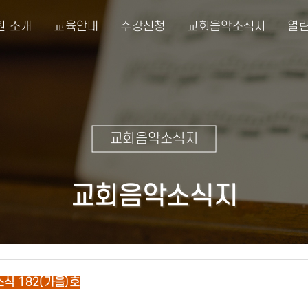
원 소개
교육안내
수강신청
교회음악소식지
열린
교회음악소식지
교회음악소식지
식 182(가을)호