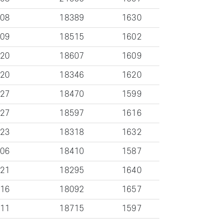
-08
18389
1630
-09
18515
1602
-20
18607
1609
-20
18346
1620
-27
18470
1599
-27
18597
1616
-23
18318
1632
-06
18410
1587
-21
18295
1640
-16
18092
1657
-11
18715
1597