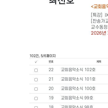
최신호
<교회음악
[특강] I
[찬송가교
교수동정
2026
102건, 5/6페이지
22
교회음악소식 102호
21
교회음악소식 101호
20
교회음악소식 100호
19
교회음악소식 99호
18
교회음악소식 98호