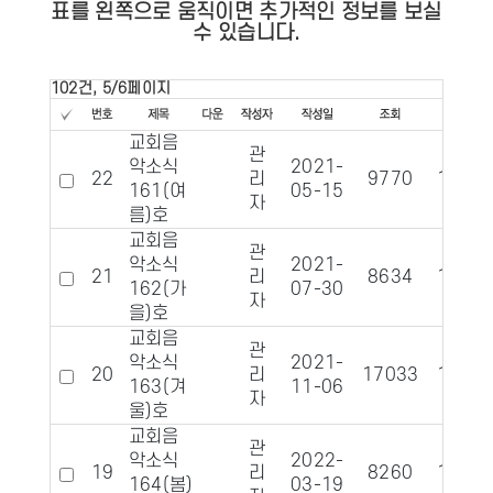
표를 왼쪽으로 움직이면 추가적인 정보를 보실
수 있습니다.
102건, 5/6페이지
교회음
관
악소식
2021-
22
리
9770
1209
161(여
05-15
자
름)호
교회음
관
악소식
2021-
21
리
8634
1190
162(가
07-30
자
을)호
교회음
관
악소식
2021-
20
리
17033
1175
163(겨
11-06
자
울)호
교회음
관
악소식
2022-
19
리
8260
1191
164(봄)
03-19