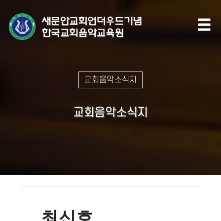
교회음악소식지
교회음악소식지
최신호