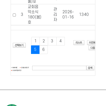
울)호
교회음
관
악소식
2026-
3
리
1340
296
180(봄)
01-16
자
호
1
2
3
4
5
6