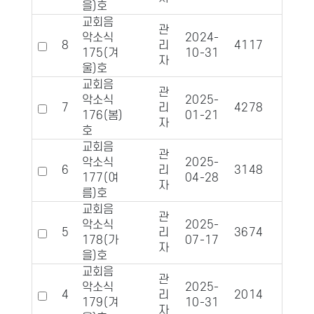
을)호
교회음
관
악소식
2024-
8
리
4117
826
175(겨
10-31
자
울)호
교회음
관
악소식
2025-
7
리
4278
817
176(봄)
01-21
자
호
교회음
관
악소식
2025-
6
리
3148
685
177(여
04-28
자
름)호
교회음
관
악소식
2025-
5
리
3674
590
178(가
07-17
자
을)호
교회음
관
악소식
2025-
4
리
2014
458
179(겨
10-31
자