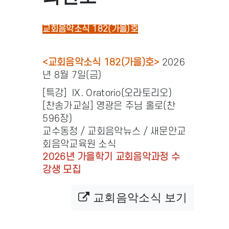
교회음악소식 182(가을)호
<교회음악소식 182(가을)호>
2026
년 8월 7일(금)
[특강] IX. Oratorio(오라토리오)
[찬송가교실] 영광은 주님 홀로(찬
596장)
교수동정 / 교회음악뉴스 / 새문안교
회음악교육원 소식
2026년 가을학기 교회음악과정 수
강생 모집
교회음악소식 보기