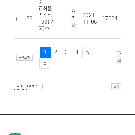
호
교회음
관
악소식
2021-
83
리
17034
117
163(겨
11-06
자
울)호
1
2
3
4
5
6