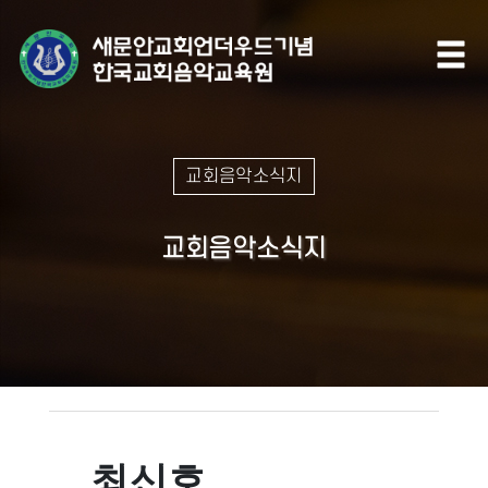
교회음악소식지
교회음악소식지
최신호