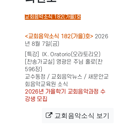
교회음악소식 182(가을)호
<교회음악소식 182(가을)호>
2026
년 8월 7일(금)
[특강] IX. Oratorio(오라토리오)
[찬송가교실] 영광은 주님 홀로(찬
596장)
교수동정 / 교회음악뉴스 / 새문안교
회음악교육원 소식
2026년 가을학기 교회음악과정 수
강생 모집
교회음악소식 보기