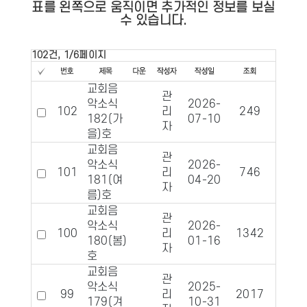
표를 왼쪽으로 움직이면 추가적인 정보를 보실
수 있습니다.
102건, 1/6페이지
교회음
관
악소식
2026-
102
리
249
51
182(가
07-10
자
을)호
교회음
관
악소식
2026-
101
리
746
167
181(여
04-20
자
름)호
교회음
관
악소식
2026-
100
리
1342
296
180(봄)
01-16
자
호
교회음
관
악소식
2025-
99
리
2017
458
179(겨
10-31