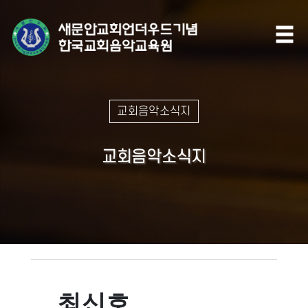
교회음악소식지
교회음악소식지
최신호