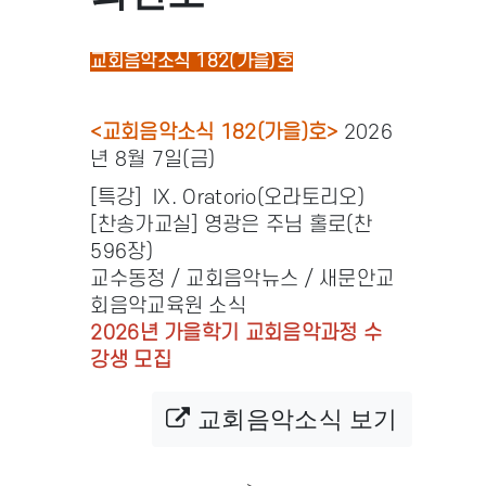
교회음악소식 182(가을)호
<교회음악소식 182(가을)호>
2026
년 8월 7일(금)
[특강] IX. Oratorio(오라토리오)
[찬송가교실] 영광은 주님 홀로(찬
596장)
교수동정 / 교회음악뉴스 / 새문안교
회음악교육원 소식
2026년 가을학기 교회음악과정 수
강생 모집
교회음악소식 보기