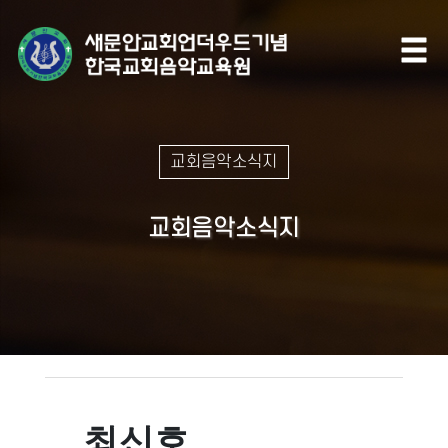
교회음악소식지
교회음악소식지
최신호