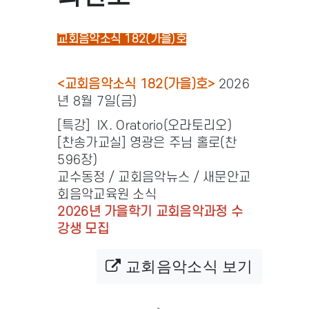
교회음악소식 182(가을)호
<교회음악소식 182(가을)호>
2026
년 8월 7일(금)
[특강] IX. Oratorio(오라토리오)
[찬송가교실] 영광은 주님 홀로(찬
596장)
교수동정 / 교회음악뉴스 / 새문안교
회음악교육원 소식
2026년 가을학기 교회음악과정 수
강생 모집
교회음악소식 보기