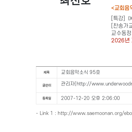
최신호
<교회음악
[특강] I
[찬송가교
교수동정
2026
교회음악소식 95호
관리자
(
http://www.underwoodm
2007-12-20 오후 2:06:00
- Link 1 :
http://www.saemoonan.org/ebo