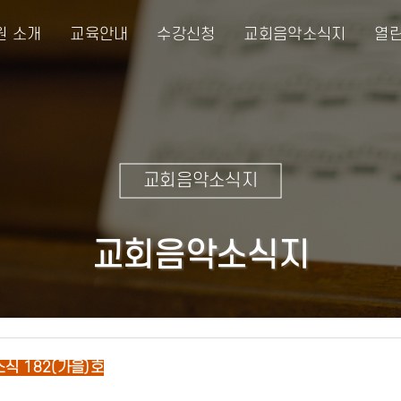
원 소개
교육안내
수강신청
교회음악소식지
열린
교회음악소식지
교회음악소식지
식 182(가을)호