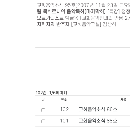
교회음악소식 95호(2007년 11월 23일 금요
팀 목회로서의 음악목회(마지막회)
[특강] 정
오르가니스트 백금옥
[교회음악인과의 만남 2
지휘자와 반주자
[교회음악교실] 김상희
102건, 1/6페이지
102
교회음악소식 86호
101
교회음악소식 88호