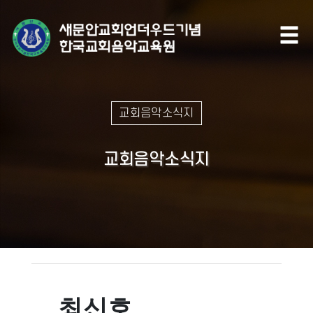
교회음악소식지
교회음악소식지
최신호