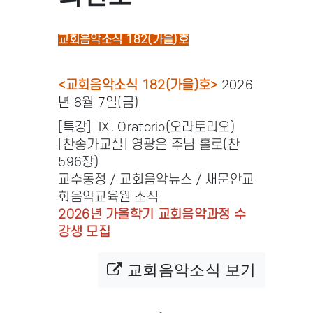
교회음악소식 182(가을)호
<교회음악소식 182(가을)호>
2026
년 8월 7일(금)
[특강] IX. Oratorio(오라토리오)
[찬송가교실] 영광은 주님 홀로(찬
596장)
교수동정 / 교회음악뉴스 / 새문안교
회음악교육원 소식
2026년 가을학기 교회음악과정 수
강생 모집
교회음악소식 보기